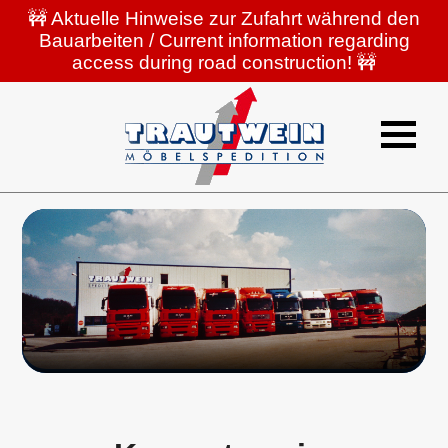
🚧 Aktuelle Hinweise zur Zufahrt während den
Bauarbeiten / Current information regarding
access during road construction! 🚧